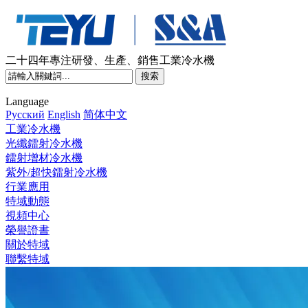
二十四年專注研發、生產、銷售工業冷水機
Language
Pусский
English
简体中文
工業冷水機
光纖鐳射冷水機
鐳射增材冷水機
紫外/超快鐳射冷水機
行業應用
特域動態
視頻中心
榮譽證書
關於特域
聯繫特域