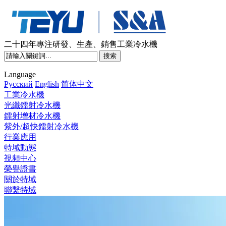
二十四年專注研發、生產、銷售工業冷水機
Language
Pусский
English
简体中文
工業冷水機
光纖鐳射冷水機
鐳射增材冷水機
紫外/超快鐳射冷水機
行業應用
特域動態
視頻中心
榮譽證書
關於特域
聯繫特域