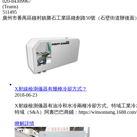
020-84309967
(Teams)
511495
廣州市番禺區鐘村鎮勝石工業區鐘創路50號（石壁街道辦後面
X射線檢測儀器有幾種冷卻方式？
2018-06-23
X射線檢測儀器有油冷和水冷兩種冷卻方式。特域工業冷水機
特域（S&A）阿裏巴巴商鋪：https://winsontamg.1
瞭解詳情