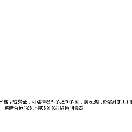
）
型號齊全，可選擇機型多達90多種，廣泛應用於鐳射加工和醫療等行
688.com/，選購合適的冷水機冷卻X射線檢測儀器。