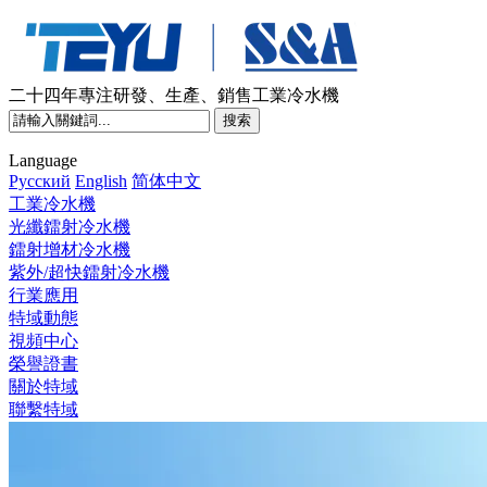
二十四年專注研發、生產、銷售工業冷水機
Language
Pусский
English
简体中文
工業冷水機
光纖鐳射冷水機
鐳射增材冷水機
紫外/超快鐳射冷水機
行業應用
特域動態
視頻中心
榮譽證書
關於特域
聯繫特域