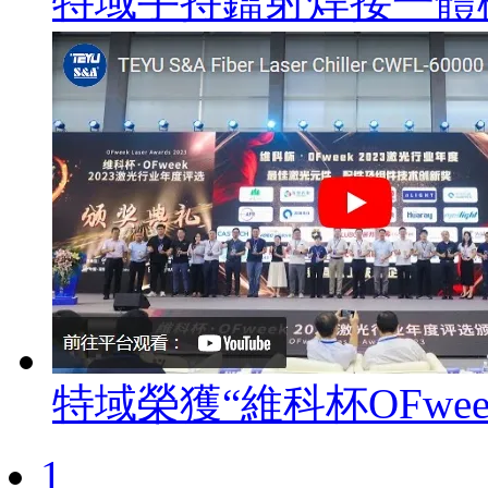
特域手持鐳射焊接一體
特域榮獲“維科杯OFwe
1