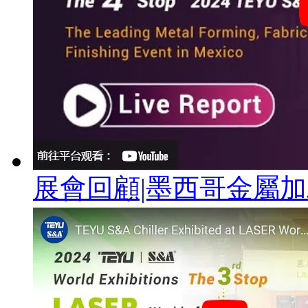
展會回顧|墨西哥金屬