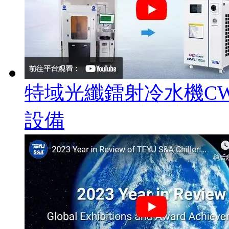
特域光纖鐳射冷水機CWF
設備