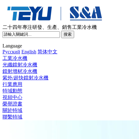
二十四年專注研發、生產、銷售工業冷水機
Language
Pусский
English
简体中文
工業冷水機
光纖鐳射冷水機
鐳射增材冷水機
紫外/超快鐳射冷水機
行業應用
特域動態
視頻中心
榮譽證書
關於特域
聯繫特域